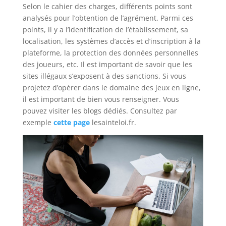
Selon le cahier des charges, différents points sont
analysés pour l’obtention de l’agrément. Parmi ces
points, il y a l’identification de l’établissement, sa
localisation, les systèmes d’accès et d’inscription à la
plateforme, la protection des données personnelles
des joueurs, etc. Il est important de savoir que les
sites illégaux s’exposent à des sanctions. Si vous
projetez d’opérer dans le domaine des jeux en ligne,
il est important de bien vous renseigner. Vous
pouvez visiter les blogs dédiés. Consultez par
exemple
cette page
lesainteloi.fr.