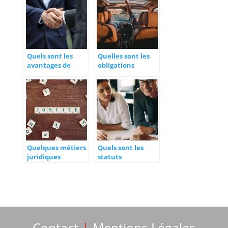
Quels sont les
Quelles sont les
avantages de
obligations
l’assurance de
administratives à
mandataire
connaître pour
judiciaire ?
conduire une
voiture ?
Quelques métiers
Quels sont les
juridiques
statuts
d’avenir
d’entreprise à
connaître ?
Contact
|
Mentions Légales