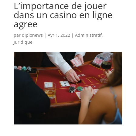
L’importance de jouer
dans un casino en ligne
agree
par
diplonews
|
Avr 1, 2022
|
Administratif
,
Juridique