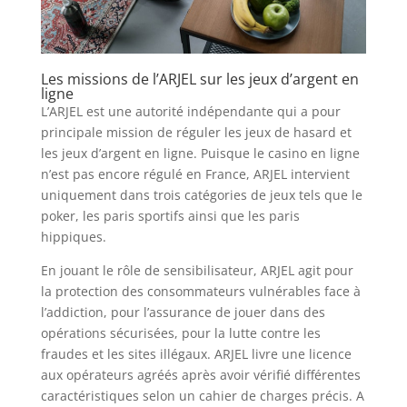
Les missions de l’ARJEL sur les jeux d’argent en
ligne
L’ARJEL est une autorité indépendante qui a pour
principale mission de réguler les jeux de hasard et
les jeux d’argent en ligne. Puisque le casino en ligne
n’est pas encore régulé en France, ARJEL intervient
uniquement dans trois catégories de jeux tels que le
poker, les paris sportifs ainsi que les paris
hippiques.
En jouant le rôle de sensibilisateur, ARJEL agit pour
la protection des consommateurs vulnérables face à
l’addiction, pour l’assurance de jouer dans des
opérations sécurisées, pour la lutte contre les
fraudes et les sites illégaux. ARJEL livre une licence
aux opérateurs agréés après avoir vérifié différentes
caractéristiques selon un cahier de charges précis. A