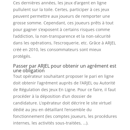
Ces dernières années, les jeux d’argent en ligne
pullulent sur la toile. Certes, participer à ces jeux
peuvent permettre aux joueurs de remporter une
grosse somme. Cependant, ces joueurs prêts à tout
pour gagner s’exposent à certains risques comme
l’addiction, la non-transparence et la non-sécurité
dans les opérations, l’escroquerie, etc. Grâce à ARJEL
créé en 2010, les consommateurs sont mieux
protégés.
Passer par ARJEL pour obtenir un agrément est
une obligation
Tout opérateur souhaitant proposer le pari en ligne
doit obtenir l’agrément auprès de l’ARJEL ou Autorité
de Régulation des Jeux En Ligne. Pour ce faire, il faut
procéder à la déposition d’un dossier de
candidature. L’opérateur doit décrire le site virtuel
dédié au jeu en détaillant l’ensemble du
fonctionnement (les comptes joueurs, les procédures
internes, les activités sous-traitées, …).