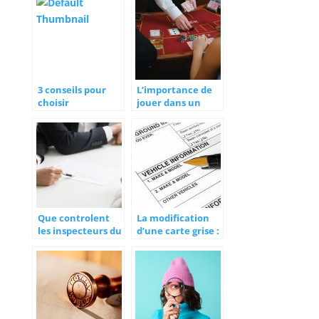
conduire une
voiture ?
3 conseils pour
L’importance de
choisir
jouer dans un
correctement son
casino en ligne
assurance auto
agree
Que controlent
La modification
les inspecteurs du
d’une carte grise :
travail ?
l’essentiel à
retenir