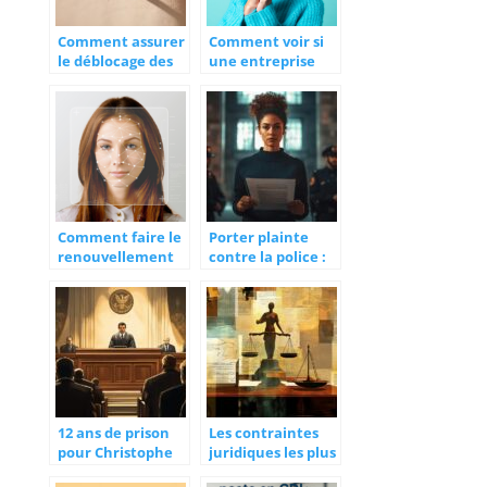
Comment assurer
Comment voir si
le déblocage des
une entreprise
fonds de
est légitime ?
succession chez le
notaire ?
Comment faire le
Porter plainte
renouvellement
contre la police :
en cas de perte ou
guide pratique
vol de votre carte
pour faire valoir
d’identite ?
vos droits face
aux abus
12 ans de prison
Les contraintes
pour Christophe
juridiques les plus
Dicranian : Un
fréquentes en