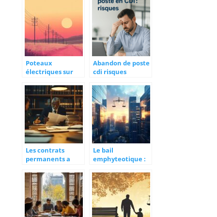
verdict qui
entreprise :
redéfinit la
Comment
stratégie anti-
protéger vos
drogue à Nice
salariés ?
Poteaux
Abandon de poste
électriques sur
cdi risques
votre propriété :
Les étapes clés
pour constituer
votre dossier
d’indemnisation
Les contrats
Le bail
permanents a
emphyteotique :
l’ere du travail
un levier
hybride :
strategique pour
nouvelles
l’investissement
tendances
immobilier