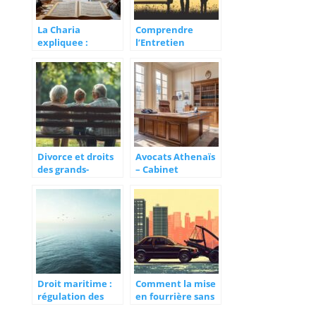
La Charia
Comprendre
expliquee :
l’Entretien
principes
Financier des
fondamentaux de
Enfants : Droits et
la legislation
Obligations du
musulmane
Père après une
Séparation sans
Intervention du
Juge
Divorce et droits
Avocats Athenaïs
des grands-
– Cabinet
parents :
d’avocats
Préserver les liens
Bordeaux 33
familiaux après le
décès d’un parent
Droit maritime :
Comment la mise
régulation des
en fourrière sans
espaces et des
PV doit-elle vous