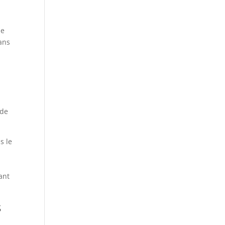
ne
dans
i
 de
s le
ant
s