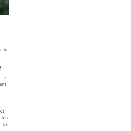
és du
e
ir à
dans
tes
tion
, les