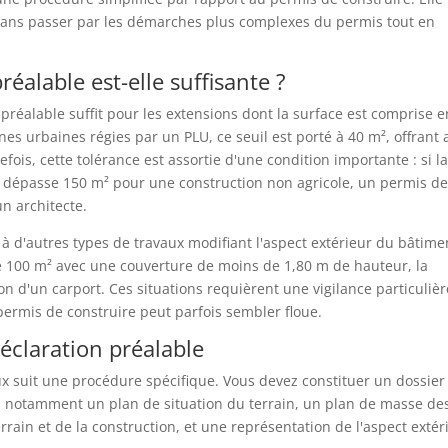
sans passer par les démarches plus complexes du permis tout en
réalable est-elle suffisante ?
alable suffit pour les extensions dont la surface est comprise e
nes urbaines régies par un PLU, ce seuil est porté à 40 m², offrant 
efois, cette tolérance est assortie d'une condition importante : si l
ux dépasse 150 m² pour une construction non agricole, un permis d
un architecte.
à d'autres types de travaux modifiant l'aspect extérieur du bâtime
e 100 m² avec une couverture de moins de 1,80 m de hauteur, la
ion d'un carport. Ces situations requièrent une vigilance particulièr
 permis de construire peut parfois sembler floue.
éclaration préalable
ux suit une procédure spécifique. Vous devez constituer un dossier
 notamment un plan de situation du terrain, un plan de masse de
rrain et de la construction, et une représentation de l'aspect extér