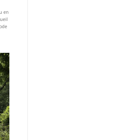
ou en
ueil
iode