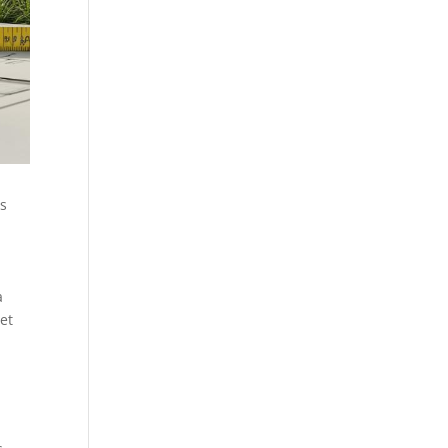
es
à
et