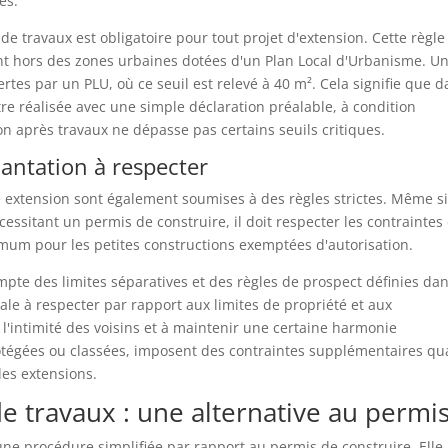
es.
de travaux est obligatoire pour tout projet d'extension. Cette règle
nt hors des zones urbaines dotées d'un Plan Local d'Urbanisme. U
ertes par un PLU, où ce seuil est relevé à 40 m². Cela signifie que 
re réalisée avec une simple déclaration préalable, à condition
ion après travaux ne dépasse pas certains seuils critiques.
lantation à respecter
e extension sont également soumises à des règles strictes. Même s
écessitant un permis de construire, il doit respecter les contraintes
mum pour les petites constructions exemptées d'autorisation.
mpte des limites séparatives et des règles de prospect définies dan
le à respecter par rapport aux limites de propriété et aux
r l'intimité des voisins et à maintenir une certaine harmonie
tégées ou classées, imposent des contraintes supplémentaires qu
des extensions.
de travaux : une alternative au permi
une procédure simplifiée par rapport au permis de construire. Elle