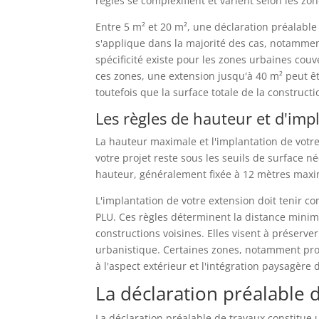
règles se complexifient et varient selon les zon
Entre 5 m² et 20 m², une déclaration préalable 
s'applique dans la majorité des cas, notamme
spécificité existe pour les zones urbaines couv
ces zones, une extension jusqu'à 40 m² peut êt
toutefois que la surface totale de la construct
Les règles de hauteur et d'imp
La hauteur maximale et l'implantation de votr
votre projet reste sous les seuils de surface n
hauteur, généralement fixée à 12 mètres maxi
L'implantation de votre extension doit tenir co
PLU. Ces règles déterminent la distance minima
constructions voisines. Elles visent à préserve
urbanistique. Certaines zones, notamment pro
à l'aspect extérieur et l'intégration paysagère 
La déclaration préalable 
La déclaration préalable de travaux constitue 