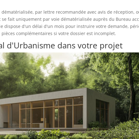
e dématérialisée, par lettre recommandée avec avis de réception, 
ôt se fait uniquement par voie dématérialisée auprès du Bureau acc
irie dispose d'un délai d'un mois pour instruire votre demande, pér
pièces complémentaires si votre dossier est incomplet.
al d'Urbanisme dans votre projet