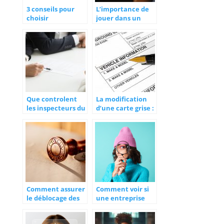
3 conseils pour
L’importance de
choisir
jouer dans un
correctement son
casino en ligne
assurance auto
agree
Que controlent
La modification
les inspecteurs du
d’une carte grise :
travail ?
l’essentiel à
retenir
Comment assurer
Comment voir si
le déblocage des
une entreprise
fonds de
est légitime ?
succession chez le