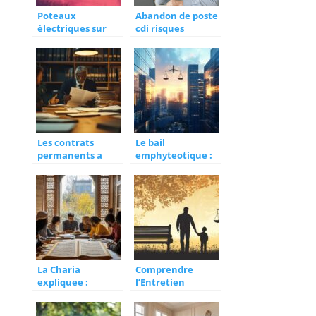
Poteaux
Abandon de poste
électriques sur
cdi risques
votre propriété :
Les étapes clés
pour constituer
votre dossier
d’indemnisation
Les contrats
Le bail
permanents a
emphyteotique :
l’ere du travail
un levier
hybride :
strategique pour
nouvelles
l’investissement
tendances
immobilier
La Charia
Comprendre
expliquee :
l’Entretien
principes
Financier des
fondamentaux de
Enfants : Droits et