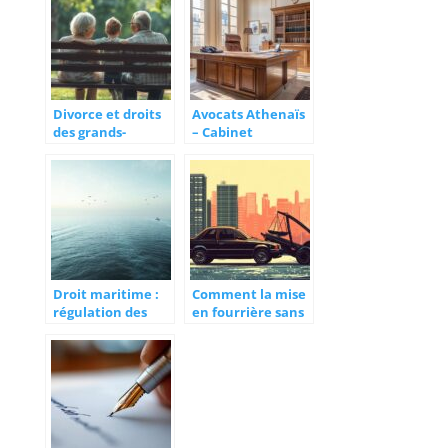
la legislation
Obligations du
musulmane
Père après une
Séparation sans
Intervention du
Juge
Divorce et droits
Avocats Athenaïs
des grands-
– Cabinet
parents :
d’avocats
Préserver les liens
Bordeaux 33
familiaux après le
décès d’un parent
Droit maritime :
Comment la mise
régulation des
en fourrière sans
espaces et des
PV doit-elle vous
libertés en mer,
faire comprendre
comprendre les
et réagir selon le
zones de liberté et
droit français
de souveraineté