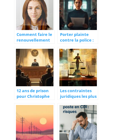
notaire ?
Comment faire le
Porter plainte
renouvellement
contre la police :
en cas de perte ou
guide pratique
vol de votre carte
pour faire valoir
d’identite ?
vos droits face
aux abus
12 ans de prison
Les contraintes
pour Christophe
juridiques les plus
Dicranian : Un
fréquentes en
verdict qui
entreprise :
redéfinit la
Comment
stratégie anti-
protéger vos
drogue à Nice
salariés ?