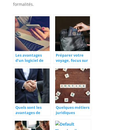
formalités.
Les avantages
Préparer votre
d’un logiciel de
voyage, focus sur
comptabilité en
le passeport
micro-entreprise
Quels sont les
Quelques métiers
avantages de
juridiques
l’assurance de
d’avenir
mandataire
judiciaire ?