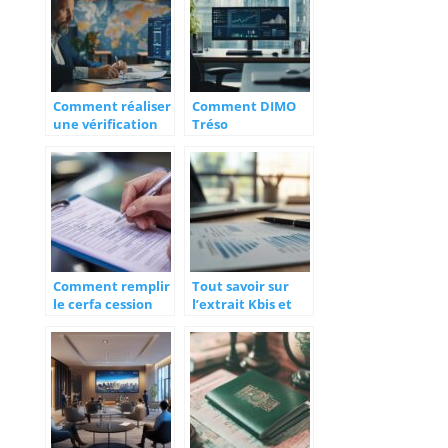
Comment réaliser
Comment DIMO
une vérification
Tréso
eori pour vos
accompagne les
opérations
DAF dans leur
douanières en
digitalisation avec
Europe
des outils de
pointe
Comment remplir
Tout savoir sur
le cerfa cession
l’extrait Kbis et
véhicule en toute
son importance
simplicité ?
pour les
entreprises