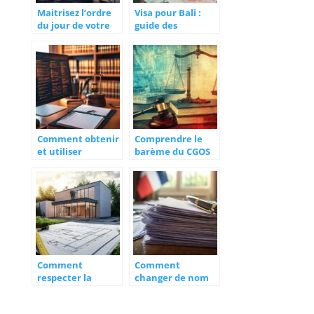
Maitrisez l’ordre
Visa pour Bali :
du jour de votre
guide des
assemblee
demarches
generale de
administratives
copropriete : cles
speciales business
pour un
et professionnels
deroulement
optimal et des
decisions
eclairees
Comment obtenir
Comprendre le
et utiliser
barème du CGOS
efficacement un
décrypté : Guide
avis de situation
complet pour tout
insee pour votre
savoir sur vos
entreprise
droits d’agent
hospitalier
Comment
Comment
respecter la
changer de nom
surface max pour
de famille en
un
France :