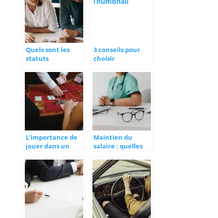
Quels sont les
3 conseils pour
statuts
choisir
d’entreprise à
correctement son
connaître ?
assurance auto
L’importance de
Maintien du
jouer dans un
salaire : quelles
casino en ligne
sont les
agree
reglementations ?