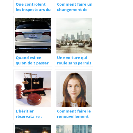
Que controlent
Comment faire un
les inspecteurs du
changement de
travail ?
propriétaire de
carte grise ?
Quand est-ce
Une voiture qui
qu’on doit passer
roule sans permis
à un changement
de conduire :
de carte grise ?
quels risques
peuvent-elles
avoir ?
L’héritier
Comment faire le
réservataire :
renouvellement
Qu’est-ce que
en cas de perte ou
vous devez savoir
vol de votre carte
sur le sujet ?
d’identite ?