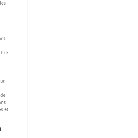
les
ant
 fixé
our
 de
ans
es et
à