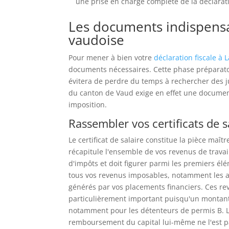
une prise en charge complète de la déclarat
Les documents indispensab
vaudoise
Pour mener à bien votre
déclaration fiscale à
documents nécessaires. Cette phase préparatoi
évitera de perdre du temps à rechercher des j
du canton de Vaud exige en effet une documen
imposition.
Rassembler vos certificats de s
Le certificat de salaire constitue la pièce maî
récapitule l'ensemble de vos revenus de travai
d'impôts et doit figurer parmi les premiers él
tous vos revenus imposables, notamment les al
générés par vos placements financiers. Ces re
particulièrement important puisqu'un montant
notamment pour les détenteurs de permis B. Les
remboursement du capital lui-même ne l'est pas