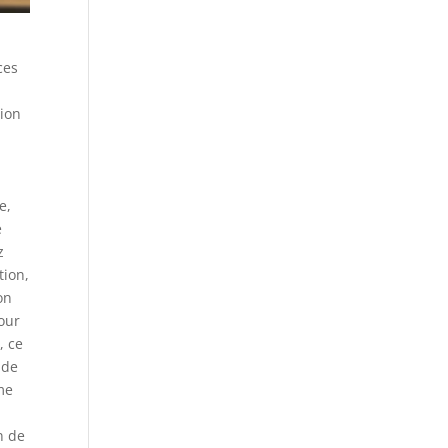
ces
tion
e,
e
z
tion,
on
Pour
, ce
ide
me
n de