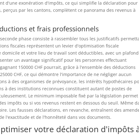
ent d'une exonération d'impôts, ce qui simplifie la déclaration pour 
s, perçus par les cantons, complètent ce panorama des revenus à
éductions et frais professionnels
 seconde phase consiste à rassembler tous les justificatifs permett
ons fiscales représentent un levier d'optimisation fiscale
 domicile et votre lieu de travail sont déductibles, avec un plafond
enter un avantage significatif pour les personnes effectuant
gagnant 150000 CHF pourrait, grâce à l'ensemble des déductions
 25000 CHF, ce qui démontre l'importance de ne négliger aucun
isations à des organismes de prévoyance, les intérêts hypothécaires p
ns à des institutions reconnues constituent autant de postes de
culeusement. Le minimum imposable fixé par la législation permet
 des impôts ou si vos revenus restent en dessous du seuil. Même d
oire. Les fausses déclarations, en revanche, entraînent des amend
de l'exactitude et de l'honnêteté dans vos documents.
ptimiser votre déclaration d'impôts 