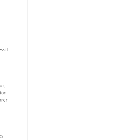
ssif
ur,
tion
arer
es