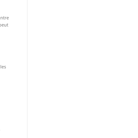
Entre
 peut
 les
s
r