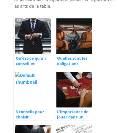
les arts de la table.
Qu’est-ce qu’un
Quelles sont les
conseiller
obligations
juridique?
administratives à
connaître pour
conduire une
voiture ?
3 conseils pour
L’importance de
choisir
jouer dans un
correctement son
casino en ligne
assurance auto
agree