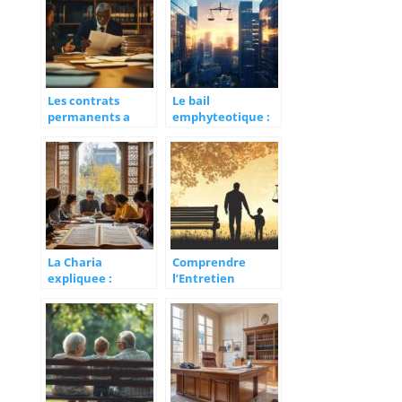
pour constituer
votre dossier
d’indemnisation
Les contrats
Le bail
permanents a
emphyteotique :
l’ere du travail
un levier
hybride :
strategique pour
nouvelles
l’investissement
tendances
immobilier
La Charia
Comprendre
expliquee :
l’Entretien
principes
Financier des
fondamentaux de
Enfants : Droits et
la legislation
Obligations du
musulmane
Père après une
Séparation sans
Intervention du
Juge