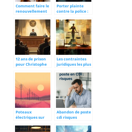
Comment faire le
Porter plainte
renouvellement
contre la police :
en cas de perte ou
guide pratique
vol de votre carte
pour faire valoir
d’identite ?
vos droits face
aux abus
12 ans de prison
Les contraintes
pour Christophe
juridiques les plus
Dicranian : Un
fréquentes en
verdict qui
entreprise :
redéfinit la
Comment
stratégie anti-
protéger vos
drogue à Nice
salariés ?
Poteaux
Abandon de poste
électriques sur
cdi risques
votre propriété :
Les étapes clés