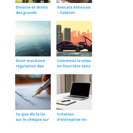
Divorce et droits
Avocats Athenaïs
des grands-
– Cabinet
parents :
d’avocats
Préserver les liens
Bordeaux 33
familiaux après le
décès d’un parent
Droit maritime :
Comment la mise
régulation des
en fourrière sans
espaces et des
PV doit-elle vous
libertés en mer,
faire comprendre
comprendre les
et réagir selon le
zones de liberté et
droit français
de souveraineté
Ce que dit la loi
Création
sur le chèque sur
d’entreprise en
papier libre et sa
ligne avec
valeur juridique
LegalPlace :