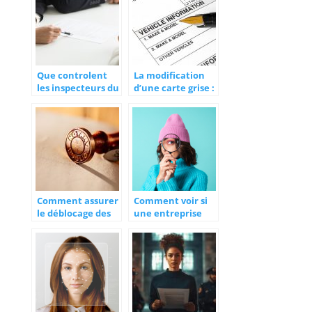
Que controlent
La modification
les inspecteurs du
d’une carte grise :
travail ?
l’essentiel à
retenir
Comment assurer
Comment voir si
le déblocage des
une entreprise
fonds de
est légitime ?
succession chez le
notaire ?